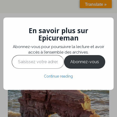
Translate »
En savoir plus sur
Toggle
navigation
Epicureman
Abonnez-vous pour poursuivre la lecture et avoir
Prince Edouard Island
accès à l’ensemble des archives.
Saisissez
Abonnez-vous
votre
adresse
e-
Voyage
août 5, 2018
Continue reading
mail…