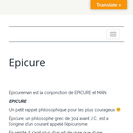
Translate »
Toggle
navigation
Epicure
Epicureman est la conjonction de EPICURE et MAN.
EPICURE
:
Un petit rappel philosophique pour les plus courageux
Épicure, un philosophe grec de 304 avant J.C., est a
l’origine d’un courant appelé l’épicurisme.
En réalité, Il s’agit plus d’un art de vivre que d’une