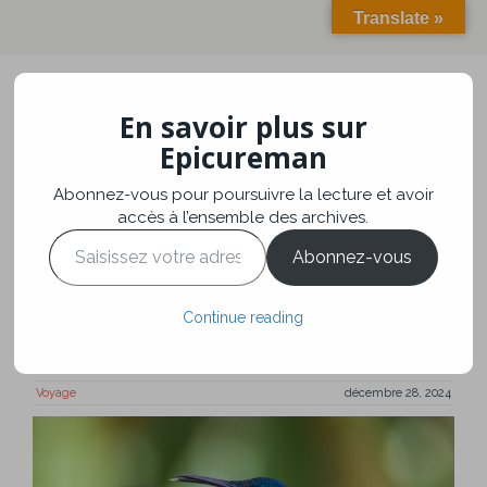
Translate »
En savoir plus sur
Toggle
navigation
Epicureman
Abonnez-vous pour poursuivre la lecture et avoir
De Popayan à Cali,
accès à l’ensemble des archives.
Saisissez
l’endiablée, en passant
Abonnez-vous
votre
adresse
par San Cipriano
e-
Continue reading
mail…
Voyage
décembre 28, 2024