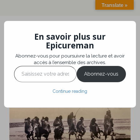
Translate »
En savoir plus sur
Toggle
navigation
Epicureman
Abonnez-vous pour poursuivre la lecture et avoir
Chili – Parc National
accès à l’ensemble des archives.
Saisissez
Torres del Paine
Abonnez-vous
votre
adresse
e-
Continue reading
mail…
Voyage
janvier 5, 2023