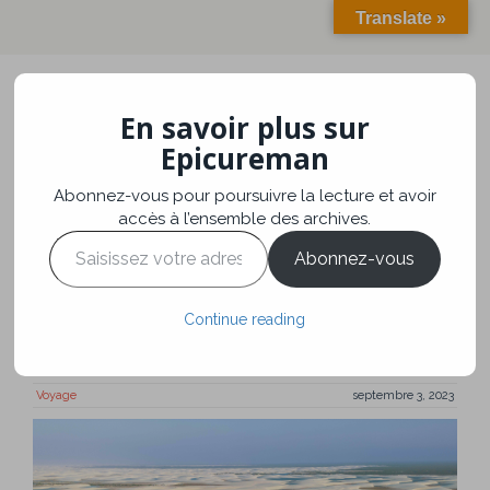
Translate »
En savoir plus sur
Toggle
navigation
Epicureman
Abonnez-vous pour poursuivre la lecture et avoir
Brésil, sublimes
accès à l’ensemble des archives.
Saisissez
Lençois de
Abonnez-vous
votre
adresse
Maranhenses
e-
Continue reading
mail…
Voyage
septembre 3, 2023