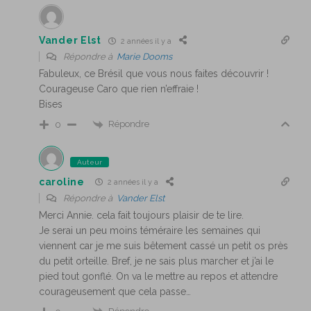
Vander Elst
2 années il y a
Répondre à
Marie Dooms
Fabuleux, ce Brésil que vous nous faites découvrir !
Courageuse Caro que rien n’effraie !
Bises
Répondre
0
Auteur
caroline
2 années il y a
Répondre à
Vander Elst
Merci Annie. cela fait toujours plaisir de te lire.
Je serai un peu moins téméraire les semaines qui
viennent car je me suis bêtement cassé un petit os près
du petit orteille. Bref, je ne sais plus marcher et j’ai le
pied tout gonflé. On va le mettre au repos et attendre
courageusement que cela passe…