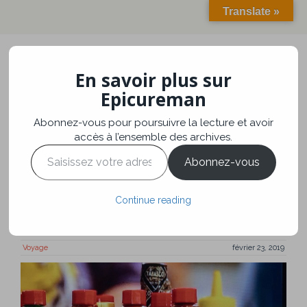
Translate »
En savoir plus sur
Toggle
navigation
Epicureman
Abonnez-vous pour poursuivre la lecture et avoir
Avery Island (Louisiane)
accès à l’ensemble des archives.
Saisissez
et La Nasa (Houston,
Abonnez-vous
votre
adresse
Texas)
e-
Continue reading
mail…
Voyage
février 23, 2019