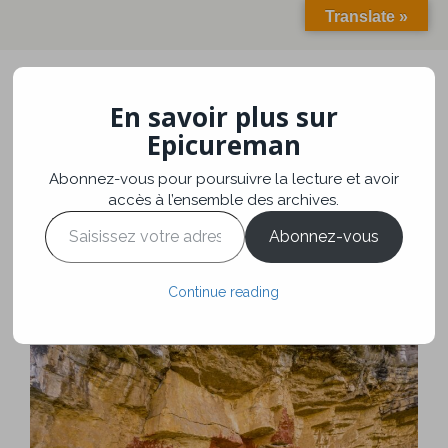
Translate »
En savoir plus sur
Toggle
navigation
Epicureman
Abonnez-vous pour poursuivre la lecture et avoir
Au pays des
accès à l’ensemble des archives.
Saisissez
Chachapoyas
Abonnez-vous
votre
adresse
e-
Continue reading
mail…
Voyage
juillet 21, 2024