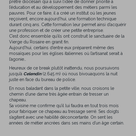
prêtre diocésain qui a suivi l’idée de donner priorité à
l’éducation et au développement des métiers parmi les
pauvres. Pour ce faire, il a créé un institut où les jeunes
reçoivent, encore aujourd’hui, une formation technique
durant cinq ans. Cette formation leur permet ainsi d’acquérir
une profession et de créer une petite entreprise.
C’est donc ensemble qu’ils ont construit le sanctuaire de la
Vierge du Rosaire en granit fin.
Aujourd’hui, certains d’entre eux préparent même des
mosaïques pour les églises italiennes où l’artisanat serait à
l’agonie…
Heureux de ce break plutôt inattendu, nous poursuivons
jusqu’à
Celendin
(2.645 m) où nous bivouaquons la nuit
juste en face du bureau de police.
En nous baladant dans la petite ville, nous croisons le
chemin d’une dame très âgée entrain de tresser un
chapeau.
Sa voisine me confirme qu’il lui faudra en tout trois mois
pour fabriquer ce chapeau au tressage serré. Ses doigts
s’agitent avec une habilité déconcertante. On sent les
années de métier ancrées dans ses mains d’un âge certain.