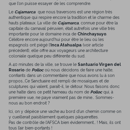
que l’on puisse essayer de les comprendre.
Le
Cajamarca
que nous traversons est une région très
authentique qui respire encore la tradition et le charme des
hauts plateaux. La ville de
Cajamarca
, connue pour être la
capitale du carnaval péruvien, était autrefois une ville très
importante pour le domaine inca de
Chinchaysuyo
.
Célèbre encore aujourd’hui pour être le lieu où les
espagnols ont piégé l’
Inca Atahualpa
(voir article
précédent), elle offre aux voyageurs une architecture
coloniale quelque peu différente du sud.
A 40 minutes de la ville, se trouve le
Santuario Virgen del
Rosario
de
Polloc
où nous décidons de faire une halte,
confiants dans un commentaire que nous avons lu à son
propos…Ce Sanctuaire est rempli de mosaïques et de
sculptures qui valent, paraît-il, le détour. Nous faisons donc
une halte dans ce petit hameau du nom de
Polloc
qui, à
première vue, ne paye vraiment pas de mine… Sommes-
nous au bon endroit ?
Ici, on y dépèce une vache au bord d’un chemin comme on
y cueillerait paisiblement quelques pâquerettes.
Pas de contrôle de l’AFSCA bien évidemment… ! Mais, ils ont
tous l’air bien-portants !