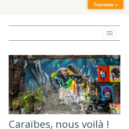
Translate »
Toggle
navigation
Articles
récents
Caraïbes, nous voilà !