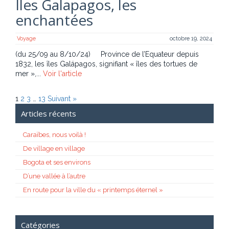
Iles Galapagos, les
enchantées
Voyage
octobre 19, 2024
(du 25/09 au 8/10/24) Province de l’Equateur depuis
1832, les îles Galápagos, signifiant « îles des tortues de
mer »,...
Voir l'article
1
2
3
…
13
Suivant »
Articles récents
Caraïbes, nous voilà !
De village en village
Bogota et ses environs
D’une vallée à l’autre
En route pour la ville du « printemps éternel »
Catégories