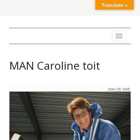
Translate »
Toggle
navigation
MAN Caroline toit
mars 26, 2018