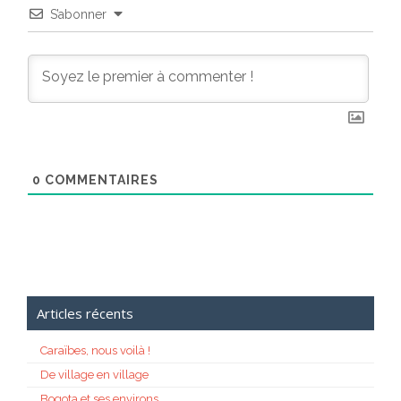
S’abonner
0
COMMENTAIRES
Articles récents
Caraïbes, nous voilà !
De village en village
Bogota et ses environs