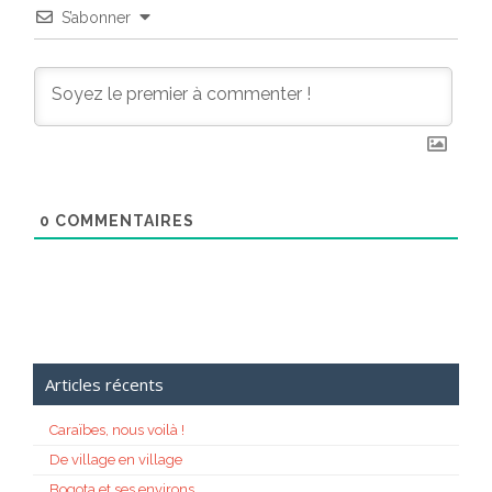
S’abonner
0
COMMENTAIRES
Articles récents
Caraïbes, nous voilà !
De village en village
Bogota et ses environs