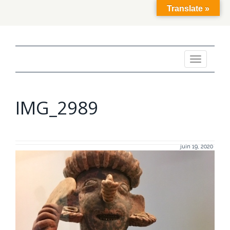
Translate »
Toggle
navigation
IMG_2989
juin 19, 2020