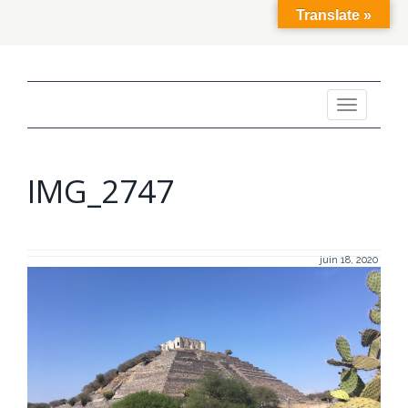
Translate »
Toggle
navigation
IMG_2747
juin 18, 2020