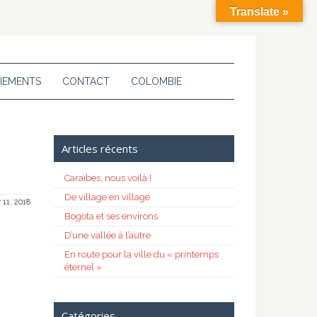
Translate »
IEMENTS
CONTACT
COLOMBIE
Articles récents
Caraïbes, nous voilà !
De village en village
r 11, 2018
Bogota et ses environs
D’une vallée à l’autre
En route pour la ville du « printemps
éternel »
Catégories