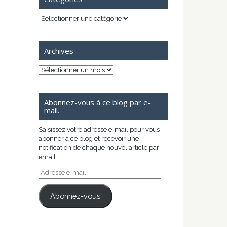
Catégories
Archives
Archives
Abonnez-vous à ce blog par e-
mail.
Saisissez votre adresse e-mail pour vous
abonner à ce blog et recevoir une
notification de chaque nouvel article par
email.
Adresse
e-
mail
Abonnez-vous