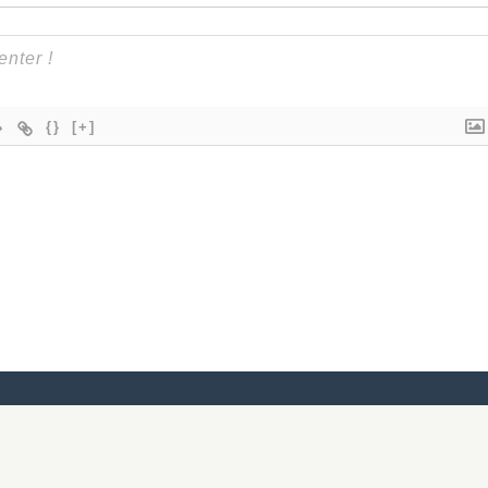
{}
[+]