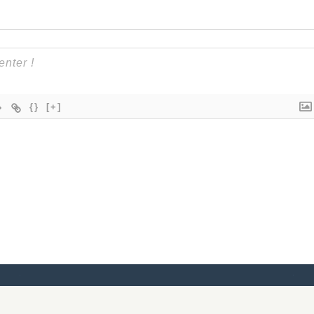
{}
[+]