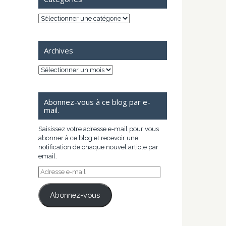
Catégories
Archives
Archives
Abonnez-vous à ce blog par e-
mail.
Saisissez votre adresse e-mail pour vous
abonner à ce blog et recevoir une
notification de chaque nouvel article par
email.
Adresse
e-
mail
Abonnez-vous