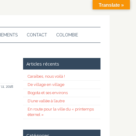
Translate »
IEMENTS
CONTACT
COLOMBIE
Articles récents
Caraïbes, nous voilà !
De village en village
r 11, 2018
Bogota et ses environs
D’une vallée à l’autre
En route pour la ville du « printemps
éternel »
Catégories