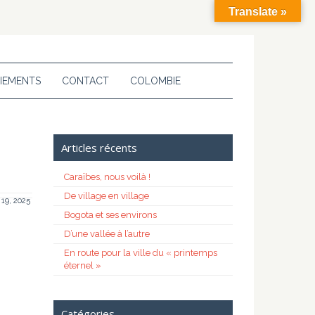
Translate »
IEMENTS
CONTACT
COLOMBIE
Articles récents
Caraïbes, nous voilà !
De village en village
 19, 2025
Bogota et ses environs
D’une vallée à l’autre
En route pour la ville du « printemps
éternel »
Catégories