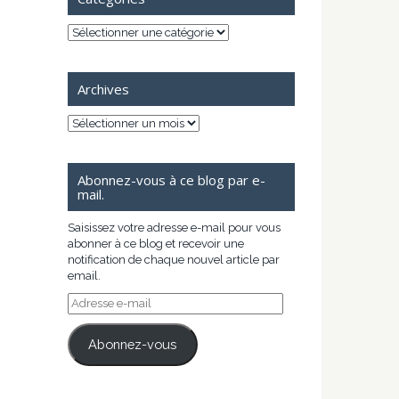
Catégories
Archives
Archives
Abonnez-vous à ce blog par e-
mail.
Saisissez votre adresse e-mail pour vous
abonner à ce blog et recevoir une
notification de chaque nouvel article par
email.
Adresse
e-
mail
Abonnez-vous