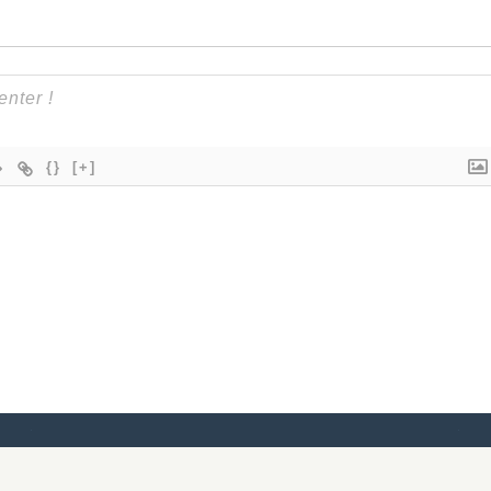
{}
[+]