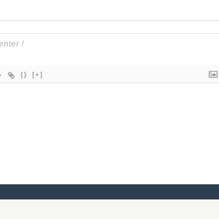
{}
[+]