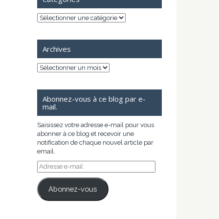
Catégories
Archives
Archives
Abonnez-vous à ce blog par e-
mail.
Saisissez votre adresse e-mail pour vous
abonner à ce blog et recevoir une
notification de chaque nouvel article par
email.
Adresse
e-
mail
Abonnez-vous