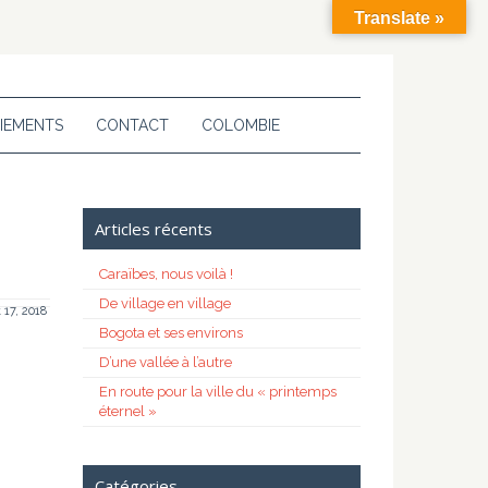
Translate »
IEMENTS
CONTACT
COLOMBIE
Articles récents
Caraïbes, nous voilà !
De village en village
t 17, 2018
Bogota et ses environs
D’une vallée à l’autre
En route pour la ville du « printemps
éternel »
Catégories