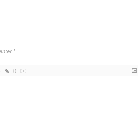
{}
[+]