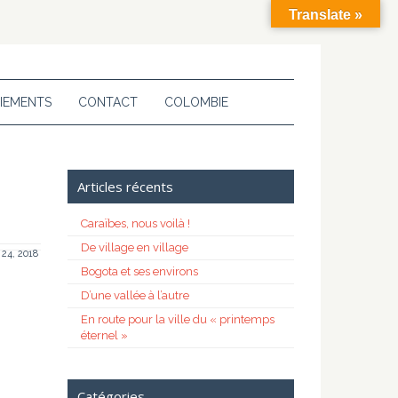
Translate »
IEMENTS
CONTACT
COLOMBIE
Articles récents
Caraïbes, nous voilà !
De village en village
24, 2018
Bogota et ses environs
D’une vallée à l’autre
En route pour la ville du « printemps
éternel »
Catégories