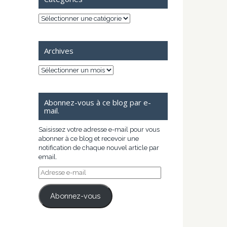
Catégories
Archives
Archives
Abonnez-vous à ce blog par e-
mail.
Saisissez votre adresse e-mail pour vous
abonner à ce blog et recevoir une
notification de chaque nouvel article par
email.
Adresse
e-
mail
Abonnez-vous