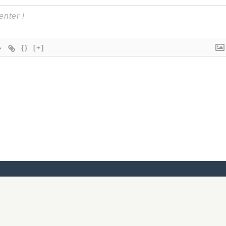
{}
[+]