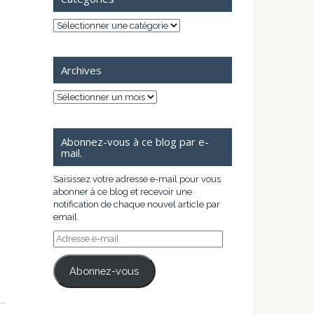
Catégories
Archives
Archives
Abonnez-vous à ce blog par e-
mail.
Saisissez votre adresse e-mail pour vous
abonner à ce blog et recevoir une
notification de chaque nouvel article par
email.
Adresse
e-
mail
Abonnez-vous