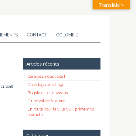
Translate »
IEMENTS
CONTACT
COLOMBIE
Articles récents
Caraïbes, nous voilà !
De village en village
21, 2018
Bogota et ses environs
D’une vallée à l’autre
En route pour la ville du « printemps
éternel »
Catégories