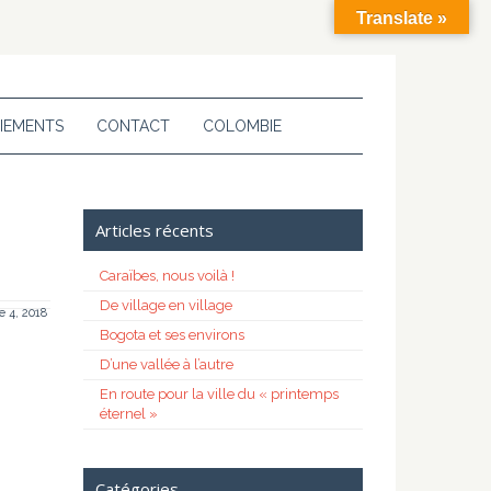
Translate »
IEMENTS
CONTACT
COLOMBIE
Articles récents
Caraïbes, nous voilà !
De village en village
 4, 2018
Bogota et ses environs
D’une vallée à l’autre
En route pour la ville du « printemps
éternel »
Catégories