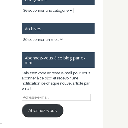
Catégories
Archives
Archives
Abonnez-vous à ce blog par e-
mail.
Saisissez votre adresse e-mail pour vous
abonner à ce blog et recevoir une
notification de chaque nouvel article par
email.
Adresse
e-
mail
Abonnez-vous