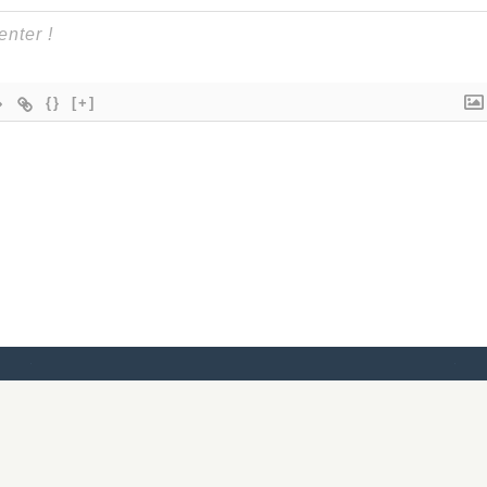
{}
[+]