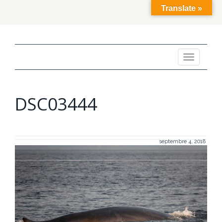
Translate »
Toggle
navigation
DSC03444
septembre 4, 2018