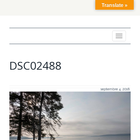
Translate »
Toggle
navigation
DSC02488
septembre 4, 2018