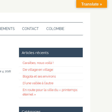
Translate »
IEMENTS
CONTACT
COLOMBIE
Articles récents
Caraïbes, nous voilà !
De village en village
 4, 2018
Bogota et ses environs
D’une vallée à l’autre
En route pour la ville du « printemps
éternel »
Catégories