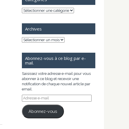
Catégories
Archives
Archives
Abonnez-vous à ce blog par e-
mail.
Saisissez votre adresse e-mail pour vous
abonner à ce blog et recevoir une
notification de chaque nouvel article par
email.
Adresse
e-
mail
Abonnez-vous