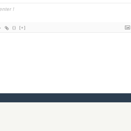
{}
[+]