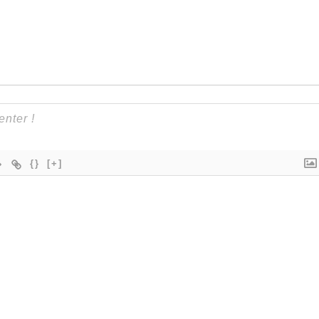
{}
[+]