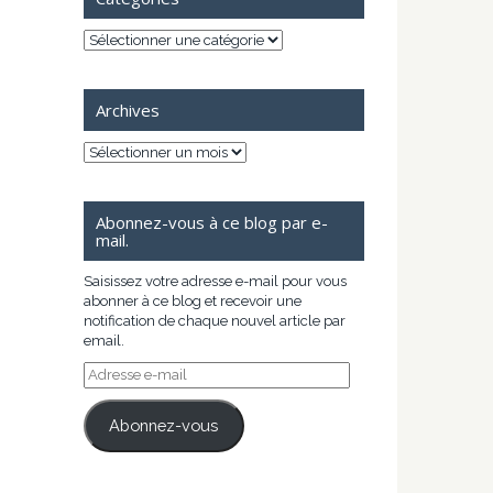
Catégories
Archives
Archives
Abonnez-vous à ce blog par e-
mail.
Saisissez votre adresse e-mail pour vous
abonner à ce blog et recevoir une
notification de chaque nouvel article par
email.
Adresse
e-
mail
Abonnez-vous