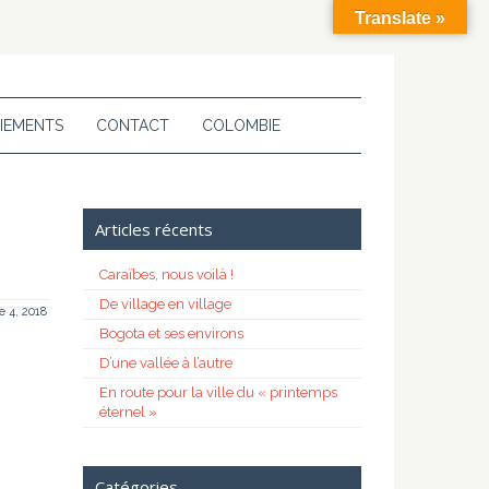
Translate »
IEMENTS
CONTACT
COLOMBIE
Articles récents
Caraïbes, nous voilà !
De village en village
 4, 2018
Bogota et ses environs
D’une vallée à l’autre
En route pour la ville du « printemps
éternel »
Catégories