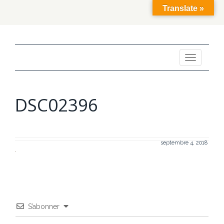
Translate »
Toggle
navigation
DSC02396
septembre 4, 2018
S’abonner