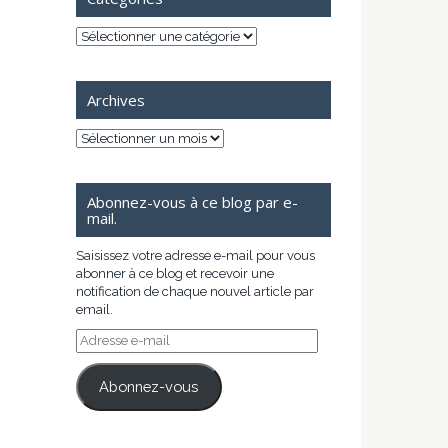
Catégories
Archives
Archives
Abonnez-vous à ce blog par e-
mail.
Saisissez votre adresse e-mail pour vous
abonner à ce blog et recevoir une
notification de chaque nouvel article par
email.
Adresse
e-
mail
Abonnez-vous