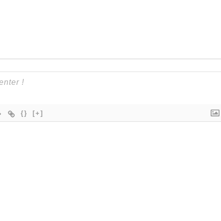
{}
[+]