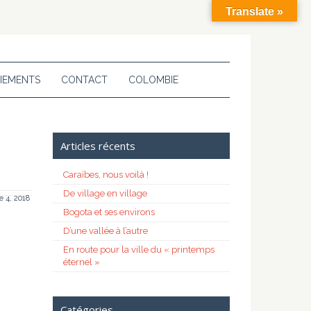
Translate »
IEMENTS
CONTACT
COLOMBIE
Articles récents
Caraïbes, nous voilà !
De village en village
 4, 2018
Bogota et ses environs
D’une vallée à l’autre
En route pour la ville du « printemps
éternel »
Catégories