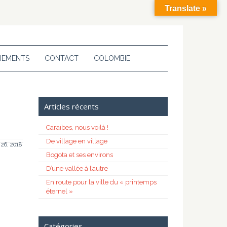
Translate »
IEMENTS
CONTACT
COLOMBIE
Articles récents
Caraïbes, nous voilà !
De village en village
t 26, 2018
Bogota et ses environs
D’une vallée à l’autre
En route pour la ville du « printemps
éternel »
Catégories