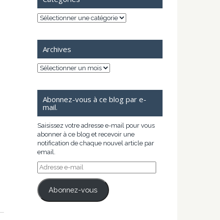
Catégories
Archives
Archives
Abonnez-vous à ce blog par e-
mail.
Saisissez votre adresse e-mail pour vous
abonner à ce blog et recevoir une
notification de chaque nouvel article par
email.
Adresse
e-
mail
Abonnez-vous