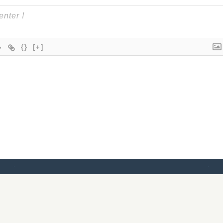
{}
[+]