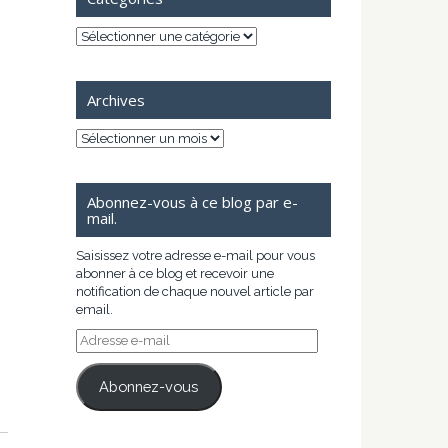
Catégories
Archives
Archives
Abonnez-vous à ce blog par e-
mail.
Saisissez votre adresse e-mail pour vous
abonner à ce blog et recevoir une
notification de chaque nouvel article par
email.
Adresse
e-
mail
Abonnez-vous