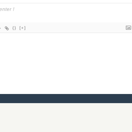
{}
[+]