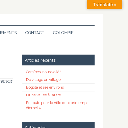
Translate »
IEMENTS
CONTACT
COLOMBIE
Articles récents
Caraïbes, nous voilà !
De village en village
t 18, 2018
Bogota et ses environs
D’une vallée à l’autre
En route pour la ville du « printemps
éternel »
Catégories