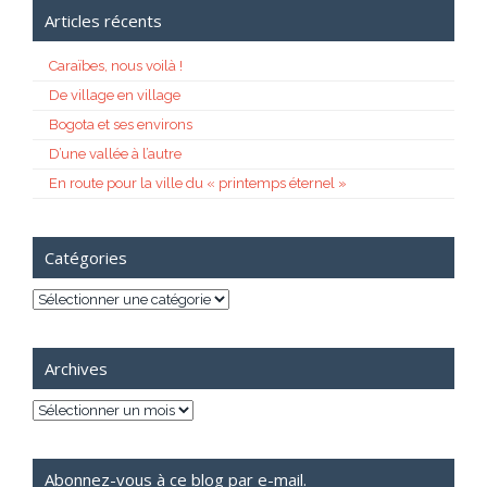
Articles récents
Caraïbes, nous voilà !
De village en village
Bogota et ses environs
D’une vallée à l’autre
En route pour la ville du « printemps éternel »
Catégories
Catégories
Archives
Archives
Abonnez-vous à ce blog par e-mail.