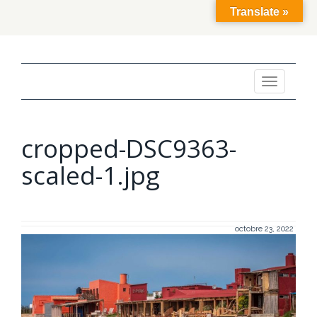
Translate »
Toggle
navigation
cropped-DSC9363-
scaled-1.jpg
octobre 23, 2022