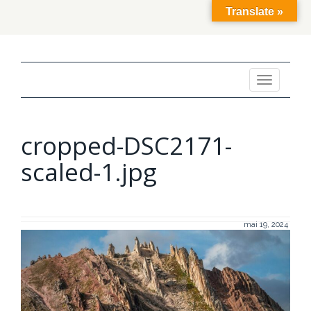
Translate »
Toggle
navigation
cropped-DSC2171-
scaled-1.jpg
mai 19, 2024