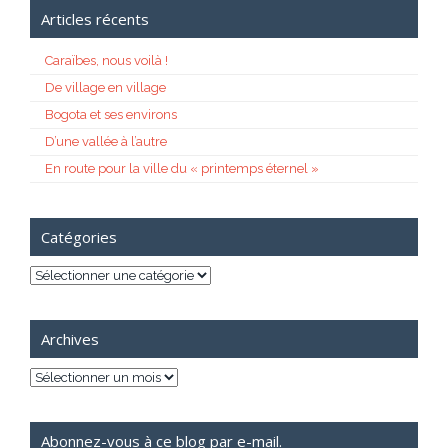
Articles récents
Caraïbes, nous voilà !
De village en village
Bogota et ses environs
D’une vallée à l’autre
En route pour la ville du « printemps éternel »
Catégories
Catégories
Archives
Archives
Abonnez-vous à ce blog par e-mail.