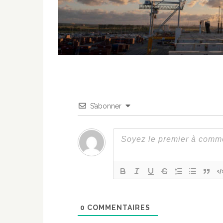
S’abonner
0
COMMENTAIRES