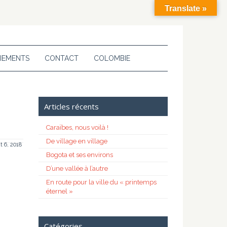
Translate »
IEMENTS
CONTACT
COLOMBIE
Articles récents
Caraïbes, nous voilà !
De village en village
t 6, 2018
Bogota et ses environs
D’une vallée à l’autre
En route pour la ville du « printemps
éternel »
Catégories