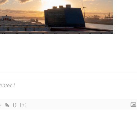
{}
[+]