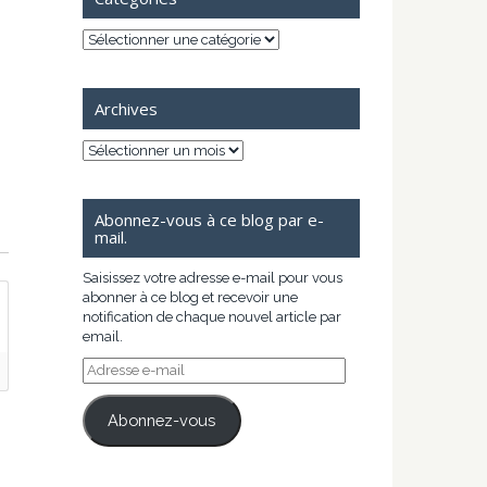
Catégories
Archives
Archives
Abonnez-vous à ce blog par e-
mail.
Saisissez votre adresse e-mail pour vous
abonner à ce blog et recevoir une
notification de chaque nouvel article par
email.
Adresse
e-
mail
Abonnez-vous