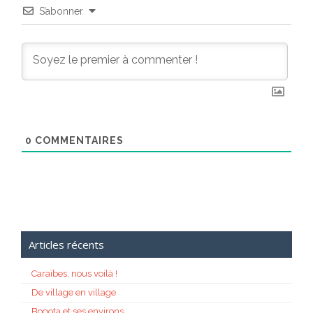
S’abonner
0
COMMENTAIRES
Articles récents
Caraïbes, nous voilà !
De village en village
Bogota et ses environs