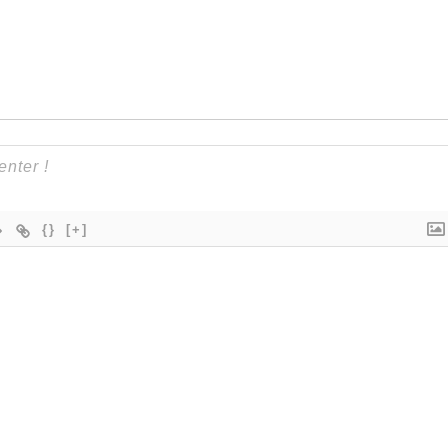
{}
[+]