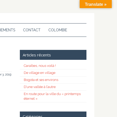
Translate »
IEMENTS
CONTACT
COLOMBIE
Articles récents
Caraïbes, nous voilà !
De village en village
er 3, 2019
Bogota et ses environs
D’une vallée à l’autre
En route pour la ville du « printemps
éternel »
Catégories