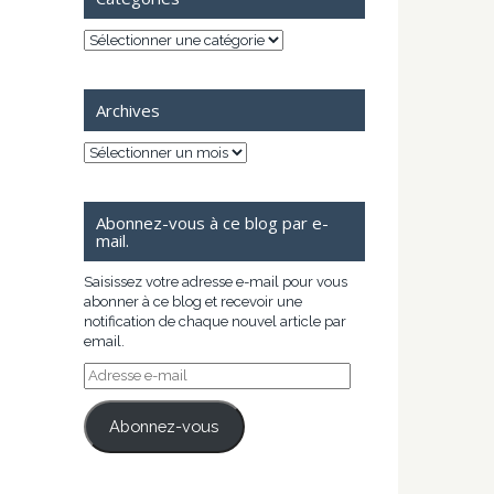
Catégories
Archives
Archives
Abonnez-vous à ce blog par e-
mail.
Saisissez votre adresse e-mail pour vous
abonner à ce blog et recevoir une
notification de chaque nouvel article par
email.
Adresse
e-
mail
Abonnez-vous