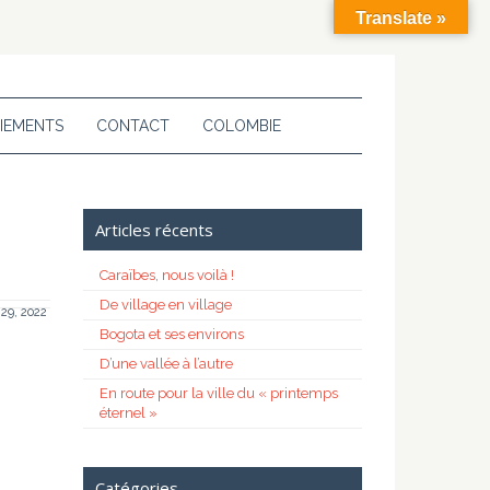
Translate »
IEMENTS
CONTACT
COLOMBIE
Articles récents
Caraïbes, nous voilà !
De village en village
 29, 2022
Bogota et ses environs
D’une vallée à l’autre
En route pour la ville du « printemps
éternel »
Catégories