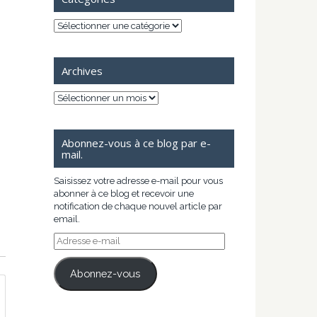
Catégories
Archives
Archives
Abonnez-vous à ce blog par e-
mail.
Saisissez votre adresse e-mail pour vous
abonner à ce blog et recevoir une
notification de chaque nouvel article par
email.
Adresse
e-
mail
Abonnez-vous