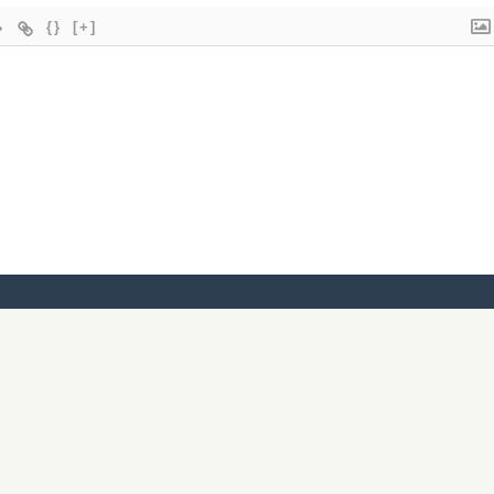
{}
[+]