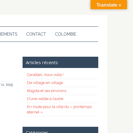
Translate »
IEMENTS
CONTACT
COLOMBIE
Articles récents
Caraïbes, nous voilà !
De village en village
 11, 2019
Bogota et ses environs
D’une vallée à l’autre
En route pour la ville du « printemps
éternel »
Catégories