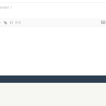
{}
[+]