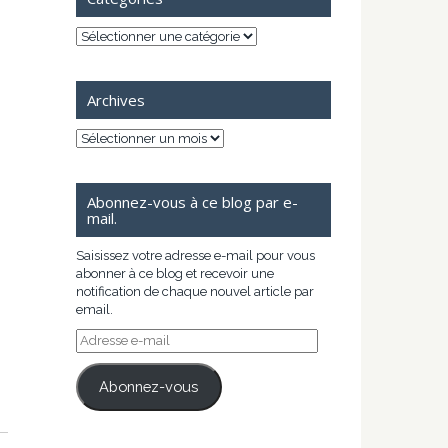
Catégories
Archives
Archives
Abonnez-vous à ce blog par e-
mail.
Saisissez votre adresse e-mail pour vous
abonner à ce blog et recevoir une
notification de chaque nouvel article par
email.
Adresse
e-
mail
Abonnez-vous