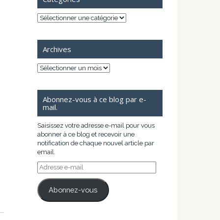
Catégories
Archives
Archives
Abonnez-vous à ce blog par e-
mail.
Saisissez votre adresse e-mail pour vous
abonner à ce blog et recevoir une
notification de chaque nouvel article par
email.
Adresse
e-
mail
Abonnez-vous