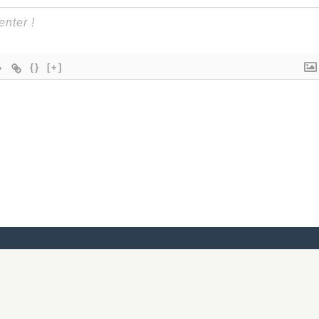
{}
[+]