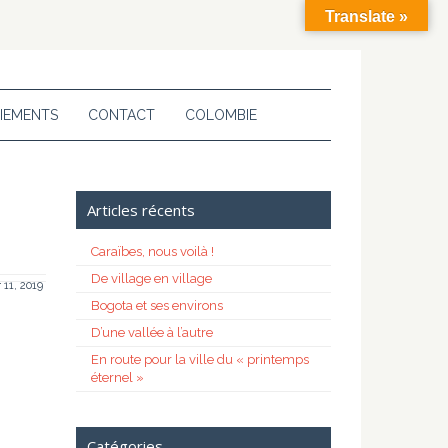
Translate »
IEMENTS
CONTACT
COLOMBIE
Articles récents
Caraïbes, nous voilà !
De village en village
 11, 2019
Bogota et ses environs
D’une vallée à l’autre
En route pour la ville du « printemps
éternel »
Catégories