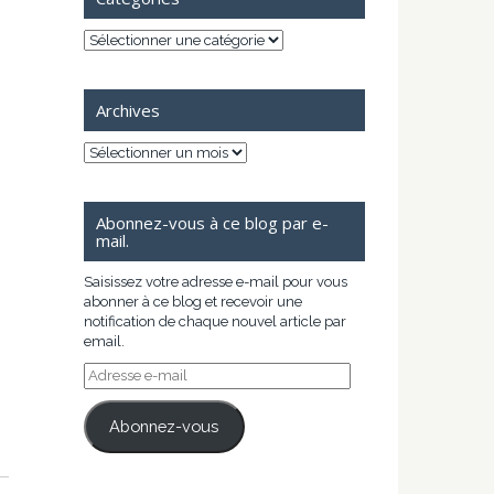
Catégories
Archives
Archives
Abonnez-vous à ce blog par e-
mail.
Saisissez votre adresse e-mail pour vous
abonner à ce blog et recevoir une
notification de chaque nouvel article par
email.
Adresse
e-
mail
Abonnez-vous