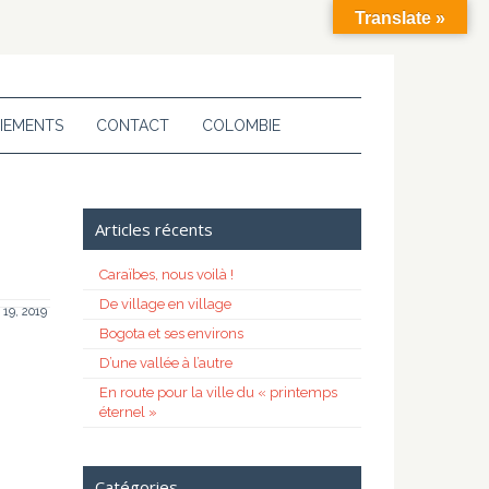
Translate »
IEMENTS
CONTACT
COLOMBIE
Articles récents
Caraïbes, nous voilà !
De village en village
19, 2019
Bogota et ses environs
D’une vallée à l’autre
En route pour la ville du « printemps
éternel »
Catégories