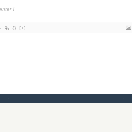
{}
[+]