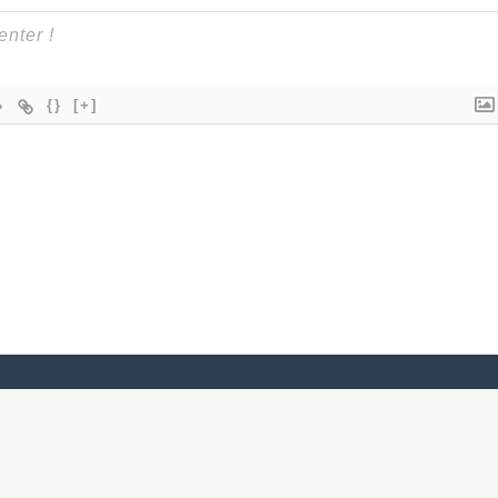
{}
[+]