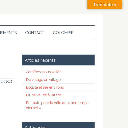
Translate »
IEMENTS
CONTACT
COLOMBIE
Articles récents
Caraïbes, nous voilà !
De village en village
13, 2018
Bogota et ses environs
D’une vallée à l’autre
En route pour la ville du « printemps
éternel »
Catégories