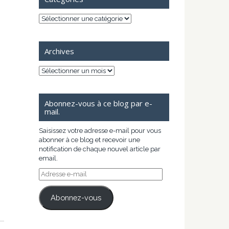
Catégories
Archives
Archives
Abonnez-vous à ce blog par e-
mail.
Saisissez votre adresse e-mail pour vous
abonner à ce blog et recevoir une
notification de chaque nouvel article par
email.
Adresse
e-
mail
Abonnez-vous