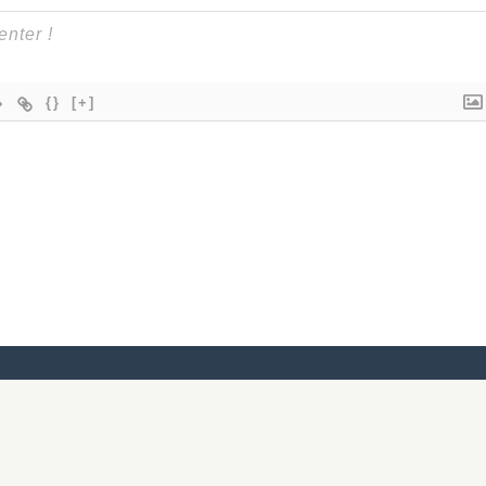
{}
[+]