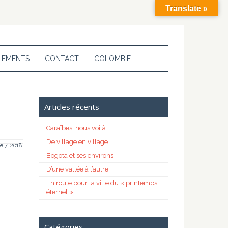
Translate »
IEMENTS
CONTACT
COLOMBIE
Articles récents
Caraïbes, nous voilà !
De village en village
 7, 2018
Bogota et ses environs
D’une vallée à l’autre
En route pour la ville du « printemps
éternel »
Catégories