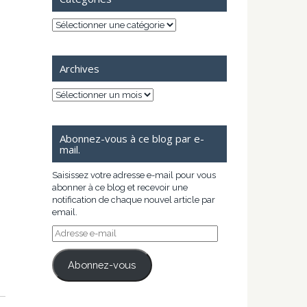
Catégories
Archives
Archives
Abonnez-vous à ce blog par e-
mail.
Saisissez votre adresse e-mail pour vous
abonner à ce blog et recevoir une
notification de chaque nouvel article par
email.
Adresse
e-
mail
Abonnez-vous