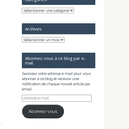
Catégories
Archives
Archives
Abonnez-vous à ce blog par e-
mail.
Saisissez votre adresse e-mail pour vous
abonner à ce blog et recevoir une
notification de chaque nouvel article par
email.
Adresse
e-
mail
Abonnez-vous