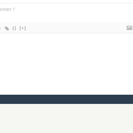
{}
[+]