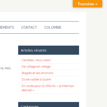
Translate »
IEMENTS
CONTACT
COLOMBIE
Articles récents
Caraïbes, nous voilà !
De village en village
 25, 2023
Bogota et ses environs
D’une vallée à l’autre
En route pour la ville du « printemps
éternel »
Catégories