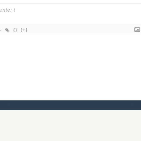
{}
[+]