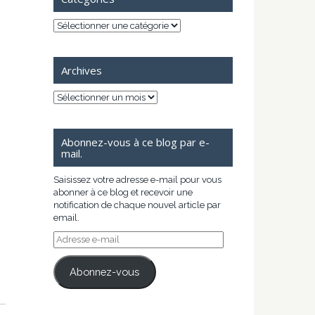
Catégories
Archives
Archives
Abonnez-vous à ce blog par e-
mail.
Saisissez votre adresse e-mail pour vous
abonner à ce blog et recevoir une
notification de chaque nouvel article par
email.
Adresse
e-
mail
Abonnez-vous