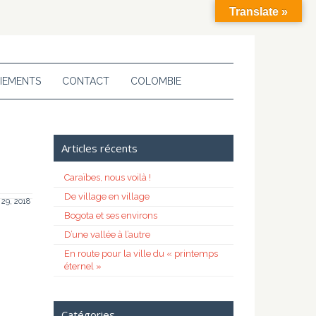
Translate »
IEMENTS
CONTACT
COLOMBIE
Articles récents
Caraïbes, nous voilà !
De village en village
 29, 2018
Bogota et ses environs
D’une vallée à l’autre
En route pour la ville du « printemps
éternel »
Catégories