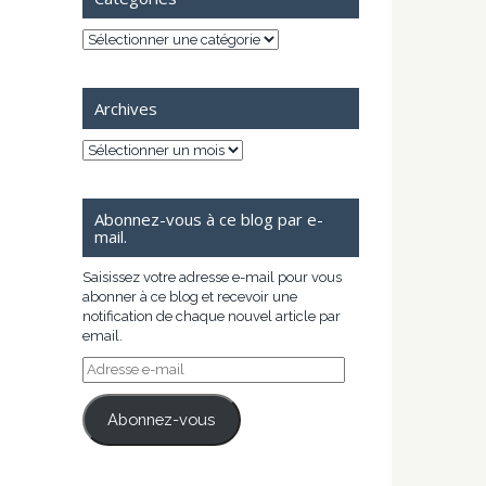
Catégories
Archives
Archives
Abonnez-vous à ce blog par e-
mail.
Saisissez votre adresse e-mail pour vous
abonner à ce blog et recevoir une
notification de chaque nouvel article par
email.
Adresse
e-
mail
Abonnez-vous