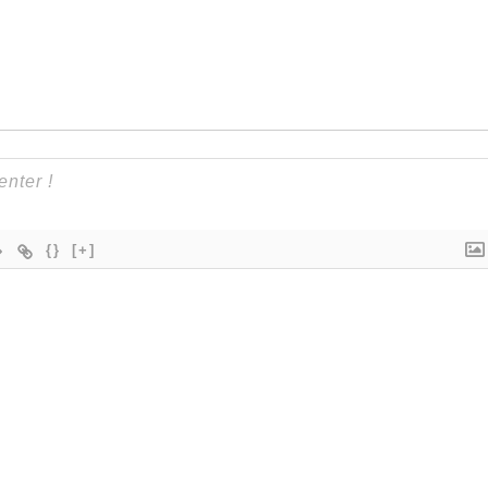
{}
[+]