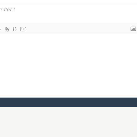
{}
[+]