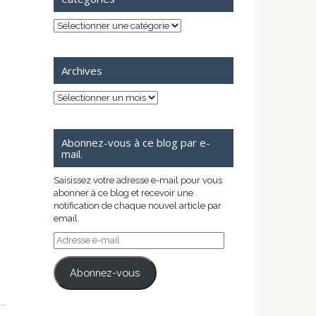
Catégories
Archives
Archives
Abonnez-vous à ce blog par e-
mail.
Saisissez votre adresse e-mail pour vous
abonner à ce blog et recevoir une
notification de chaque nouvel article par
email.
Adresse
e-
mail
Abonnez-vous