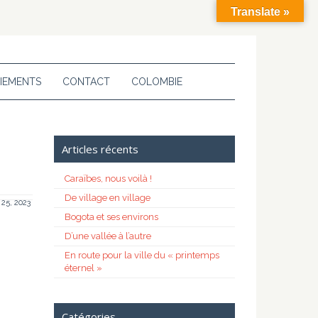
Translate »
IEMENTS
CONTACT
COLOMBIE
Articles récents
Caraïbes, nous voilà !
De village en village
 25, 2023
Bogota et ses environs
D’une vallée à l’autre
En route pour la ville du « printemps
éternel »
Catégories