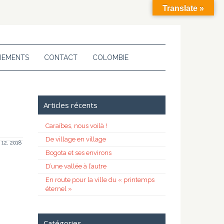
Translate »
IEMENTS
CONTACT
COLOMBIE
Articles récents
Caraïbes, nous voilà !
De village en village
12, 2018
Bogota et ses environs
D’une vallée à l’autre
En route pour la ville du « printemps
éternel »
Catégories