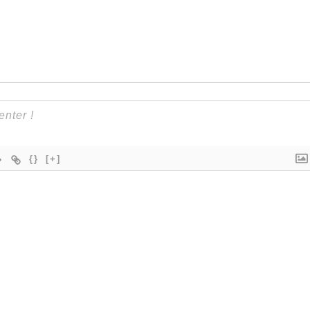
{}
[+]