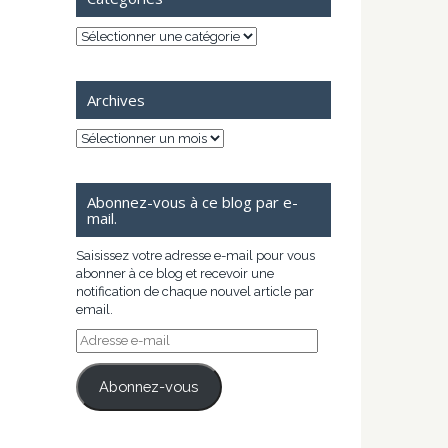
Catégories
Archives
Archives
Abonnez-vous à ce blog par e-
mail.
Saisissez votre adresse e-mail pour vous
abonner à ce blog et recevoir une
notification de chaque nouvel article par
email.
Adresse
e-
mail
Abonnez-vous