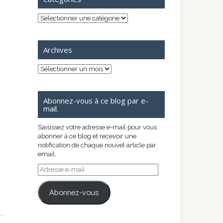
Catégories
Archives
Archives
Abonnez-vous à ce blog par e-
mail.
Saisissez votre adresse e-mail pour vous
abonner à ce blog et recevoir une
notification de chaque nouvel article par
email.
Adresse
e-
mail
Abonnez-vous