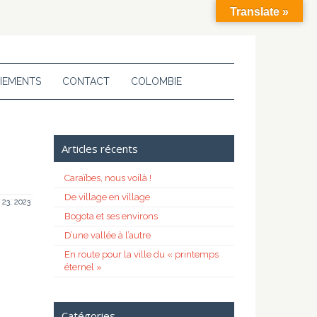
Translate »
IEMENTS
CONTACT
COLOMBIE
Articles récents
Caraïbes, nous voilà !
De village en village
r 23, 2023
Bogota et ses environs
D’une vallée à l’autre
En route pour la ville du « printemps
éternel »
Catégories