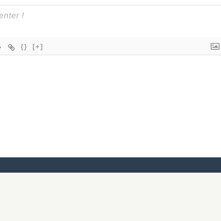
{}
[+]