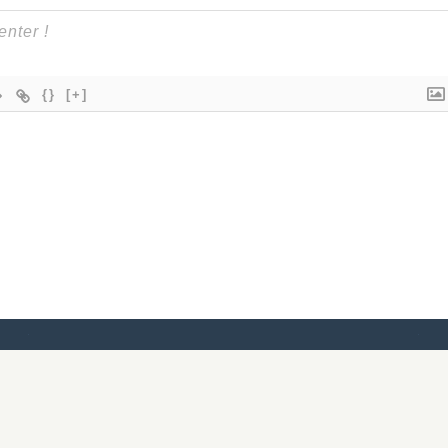
{}
[+]