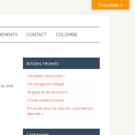
Translate »
IEMENTS
CONTACT
COLOMBIE
Articles récents
Caraïbes, nous voilà !
De village en village
 29, 2018
Bogota et ses environs
D’une vallée à l’autre
En route pour la ville du « printemps
éternel »
Catégories