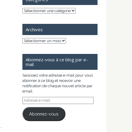
Catégories
Archives
Archives
Abonnez-vous à ce blog par e-
mail.
Saisissez votre adresse e-mail pour vous
abonner à ce blog et recevoir une
notification de chaque nouvel article par
email.
Adresse
e-
mail
Abonnez-vous