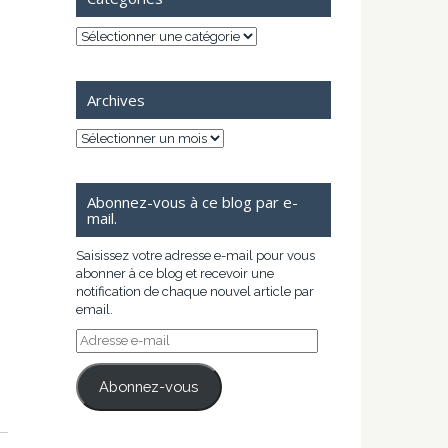
Catégories
Archives
Archives
Abonnez-vous à ce blog par e-
mail.
Saisissez votre adresse e-mail pour vous
abonner à ce blog et recevoir une
notification de chaque nouvel article par
email.
Adresse
e-
mail
Abonnez-vous