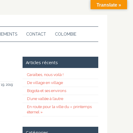
Translate »
IEMENTS
CONTACT
COLOMBIE
Articles récents
Caraïbes, nous voilà !
De village en village
t 19, 2019
Bogota et ses environs
D’une vallée à l’autre
En route pour la ville du « printemps
éternel »
Catégories