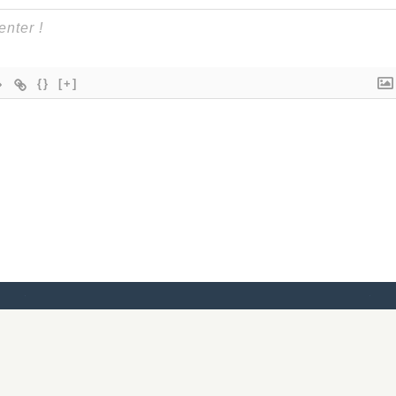
{}
[+]