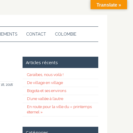
Translate »
IEMENTS
CONTACT
COLOMBIE
Articles récents
Caraïbes, nous voilà !
De village en village
 18, 2018
Bogota et ses environs
D’une vallée à l’autre
En route pour la ville du « printemps
éternel »
Catégories