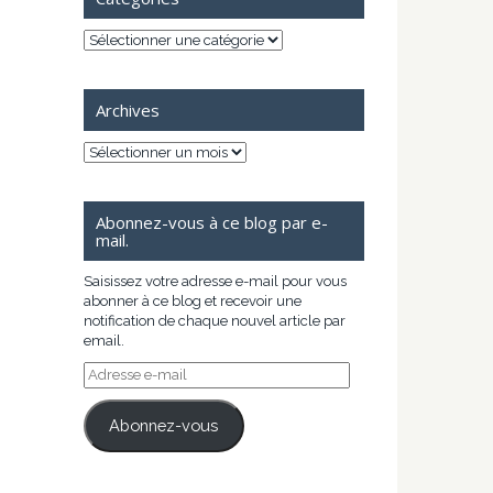
Catégories
Archives
Archives
Abonnez-vous à ce blog par e-
mail.
Saisissez votre adresse e-mail pour vous
abonner à ce blog et recevoir une
notification de chaque nouvel article par
email.
Adresse
e-
mail
Abonnez-vous