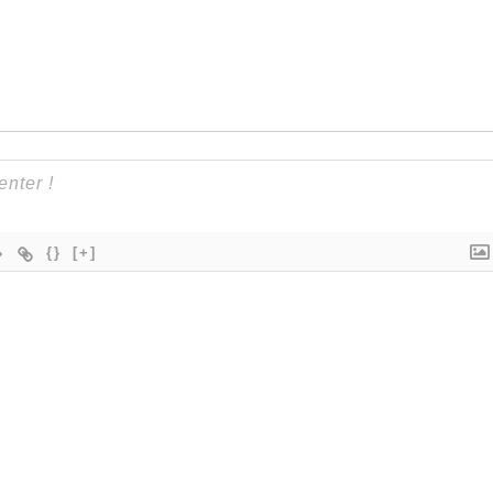
{}
[+]