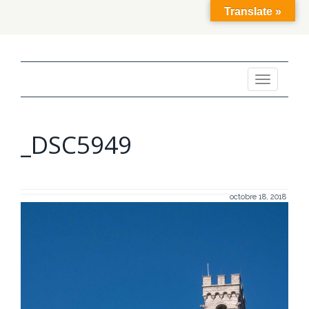
Translate »
Toggle
navigation
_DSC5949
octobre 18, 2018