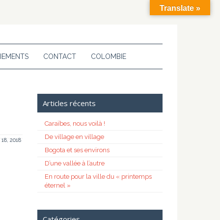
Translate »
IEMENTS
CONTACT
COLOMBIE
Articles récents
Caraïbes, nous voilà !
De village en village
 18, 2018
Bogota et ses environs
D’une vallée à l’autre
En route pour la ville du « printemps
éternel »
Catégories