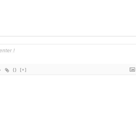
{}
[+]