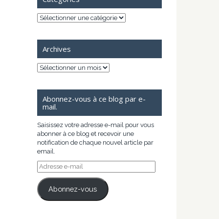
Catégories
Archives
Archives
Abonnez-vous à ce blog par e-
mail.
Saisissez votre adresse e-mail pour vous
abonner à ce blog et recevoir une
notification de chaque nouvel article par
email.
Adresse
e-
mail
Abonnez-vous