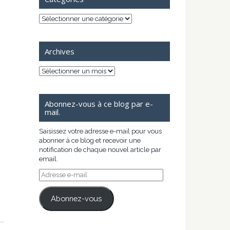
Catégories
Archives
Archives
Abonnez-vous à ce blog par e-
mail.
Saisissez votre adresse e-mail pour vous
abonner à ce blog et recevoir une
notification de chaque nouvel article par
email.
Adresse
e-
mail
Abonnez-vous