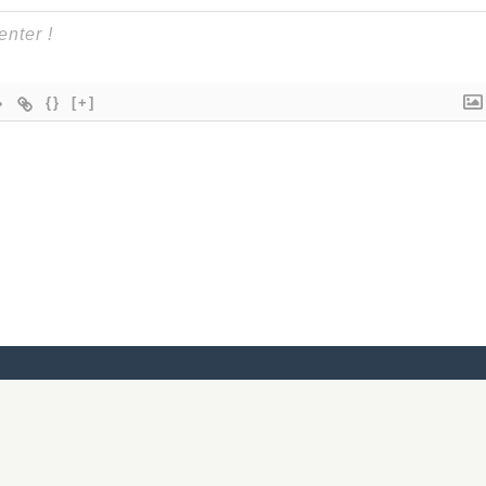
{}
[+]