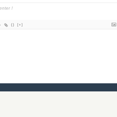
{}
[+]